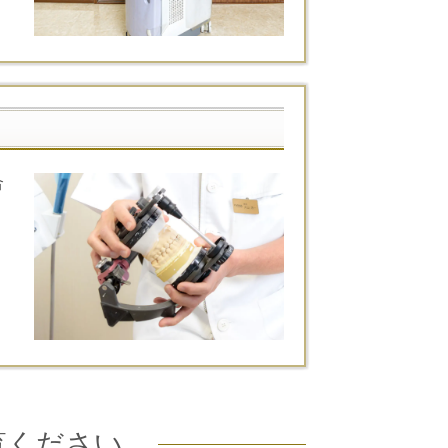
合
覧ください