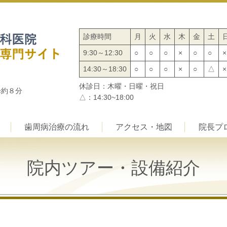
診療時間
月
火
水
木
金
土
9:30～12:30
○
○
○
×
○
○
×
14:30～18:30
○
○
○
×
○
△
×
休診日：木曜・日曜・祝日
歩約８分
△：14:30~18:00
歯周病治療の流れ
アクセス・地図
院長プ
院内ツアー・設備紹介