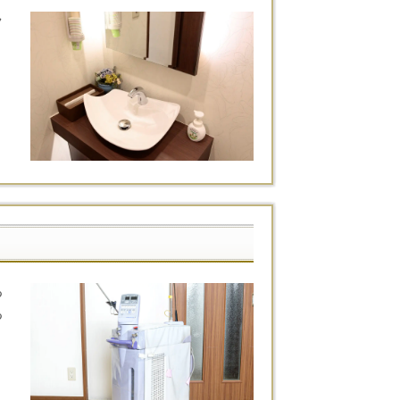
ラ
る
る