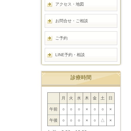
アクセス・地図
お問合せ・ご相談
ご予約
LINE予約・相談
診療時間
月
火
水
木
金
土
日
午前
○
○
○
×
○
○
×
午後
○
○
○
×
○
△
×